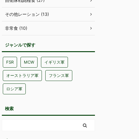
自衛隊戦闘糧食 (27)
その他レーション (13)
非常食 (10)
ジャンルで探す
FSR
MCW
イギリス軍
オーストラリア軍
フランス軍
ロシア軍
検索