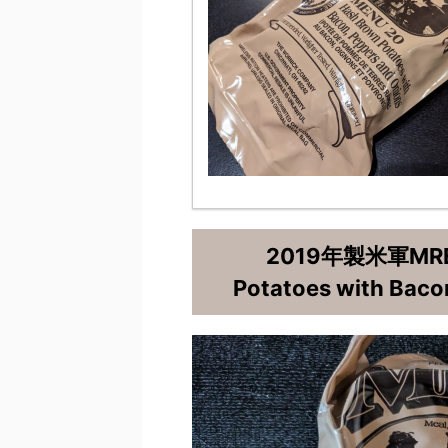
2019年製米軍MRE
Potatoes with Ba