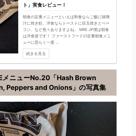
ト」実食レビュー！
朝食の定番メニューといえば和食ならご飯に味噌
汁に焼き鮭、洋食ならトーストに目玉焼きとベー
コン、など色々ありますよね。 MRE.JP僕は朝食
は洋食派です！ ファーストフードの定番朝食メニ
ューに恐らく一度 ...
続きを見る
メニューNo.20「Hash Brown
con, Peppers and Onions」の写真集