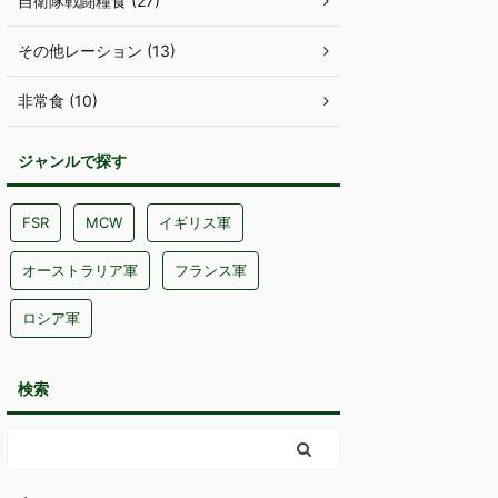
自衛隊戦闘糧食 (27)
その他レーション (13)
非常食 (10)
ジャンルで探す
FSR
MCW
イギリス軍
オーストラリア軍
フランス軍
ロシア軍
検索