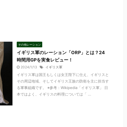
その他レーション
イギリス軍のレーション「ORP」とは？24
時間用GPを実食レビュー！
2024/1/13
イギリス軍
イギリス軍は国王もしくは女王陛下に仕え、イギリスと
その周辺地域、そしてイギリス王族の防衛を主に担当す
る軍事組織です。 ※参考：Wikipedia「イギリス軍」 日
本ではよく、イギリスの料理については「 ...