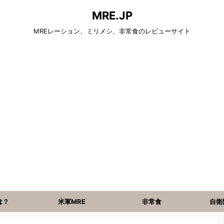
MRE.JP
MREレーション、ミリメシ、非常食のレビューサイト
は？
米軍MRE
非常食
自衛