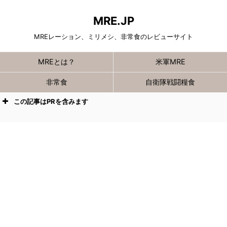
MRE.JP
MREレーション、ミリメシ、非常食のレビューサイト
MREとは？
米軍MRE
非常食
自衛隊戦闘糧食
この記事はPRを含みます