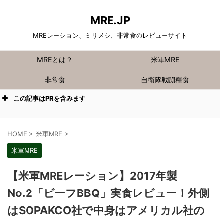
MRE.JP
MREレーション、ミリメシ、非常食のレビューサイト
MREとは？
米軍MRE
非常食
自衛隊戦闘糧食
この記事はPRを含みます
HOME
>
米軍MRE
>
米軍MRE
【米軍MREレーション】2017年製
No.2「ビーフBBQ」実食レビュー！外側
はSOPAKCO社で中身はアメリカル社の