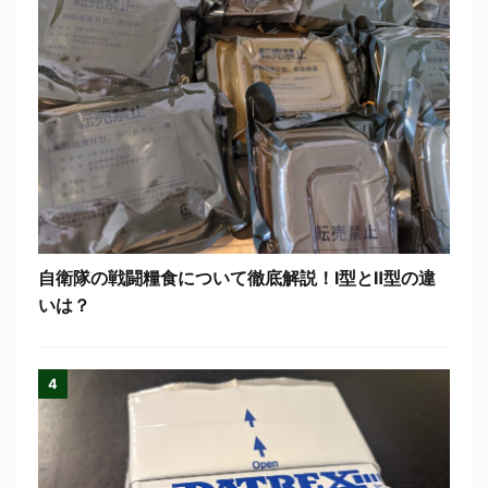
自衛隊の戦闘糧食について徹底解説！Ⅰ型とⅡ型の違
いは？
4