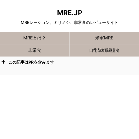
MRE.JP
MREレーション、ミリメシ、非常食のレビューサイト
MREとは？
米軍MRE
非常食
自衛隊戦闘糧食
この記事はPRを含みます