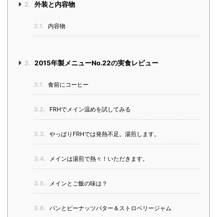
2.
外装と内容物
2.1.
内容物
3.
2015年製メニューNo.22の実食レビュー
3.1.
食前にコーヒー
3.2.
FRHでメイン温めを試してみる
3.3.
やっぱりFRHでは発熱不足。湯煎します。
3.4.
メインは湯煎で熱々！いただきます。
3.5.
メインとご飯の味は？
3.6.
パンとピーナッツバター＆ストロベリージャム