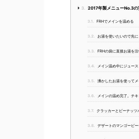
3.
2017年製メニューNo.3
3.1.
FRHでメインを温める
3.2.
お湯を使いたいので先に
3.3.
FRHの袋に直接お湯を
3.4.
メイン温め中にジュース
3.5.
沸かしたお湯を使ってメ
3.6.
メインの温め完了。チキ
3.7.
クラッカーとピーナッツ
3.8.
デザートのマンゴーピー