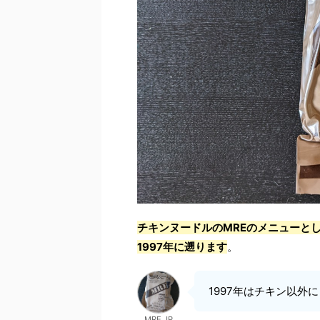
チキンヌードルのMREのメニューと
1997年に遡ります
。
1997年はチキン以外
MRE.JP