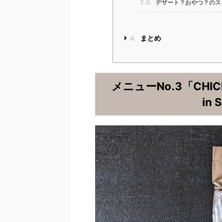
3.9.
デザート？おやつ？のス
4.
まとめ
メニューNo.3「CHICKE
in