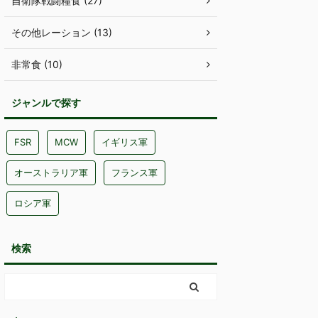
自衛隊戦闘糧食 (27)
その他レーション (13)
非常食 (10)
ジャンルで探す
FSR
MCW
イギリス軍
オーストラリア軍
フランス軍
ロシア軍
検索