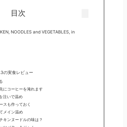
目次
N, NOODLES and VEGETABLES, in
o.3の実食レビュー
る
先にコーヒーを淹れます
湯を注いで温め
ースも作っておく
てメイン温め
チキンヌードルの味は？