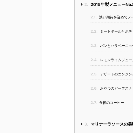
2.
2015年製メニューNo
2.1.
淡い期待を込めてメイ
2.2.
ミートボールとポテ
2.3.
パンとハラペーニョ
2.4.
レモンライムジュー
2.5.
デザートのニンジン
2.6.
おやつのビーフスナ
2.7.
食後のコーヒー
3.
マリナーラソースの美