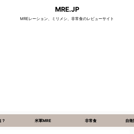
MRE.JP
MREレーション、ミリメシ、非常食のレビューサイト
は？
米軍MRE
非常食
自衛