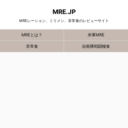
MRE.JP
MREレーション、ミリメシ、非常食のレビューサイト
MREとは？
米軍MRE
非常食
自衛隊戦闘糧食