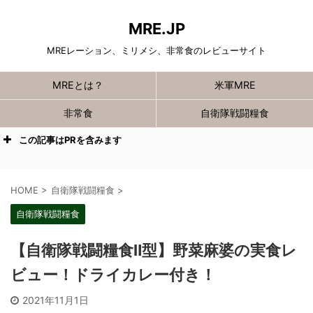
MRE.JP
MREレーション、ミリメシ、非常食のレビューサイト
MREとは？
米軍MRE
非常食
自衛隊戦闘糧食
この記事はPRを含みます
HOME
>
自衛隊戦闘糧食
>
自衛隊戦闘糧食
【自衛隊戦闘糧食Ⅱ型】野菜麻婆の実食レ
ビュー！ドライカレー付き！
2021年11月1日