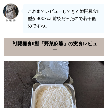
これまでレビューしてきた戦闘糧食Ⅱ
型が900kcal前後だったので若干低
MRE.JP
めですね。
戦闘糧食Ⅱ型「野菜麻婆」の実食レビュ
ー