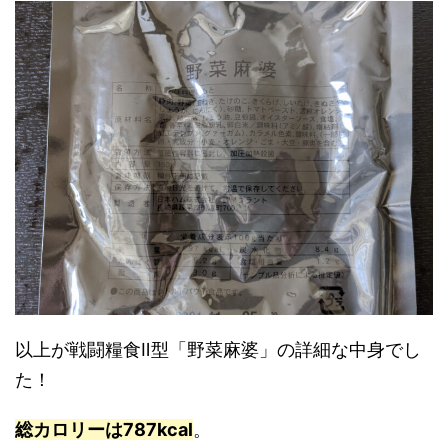
以上が戦闘糧食Ⅱ型「野菜麻婆」の詳細な中身でし
た！
総カロリーは787kcal
。