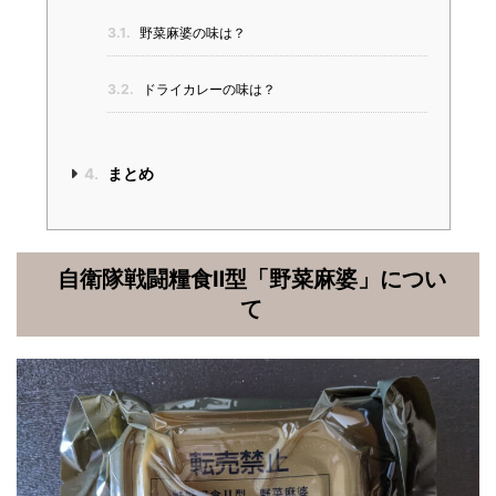
3.1.
野菜麻婆の味は？
3.2.
ドライカレーの味は？
4.
まとめ
自衛隊戦闘糧食Ⅱ型「野菜麻婆」につい
て