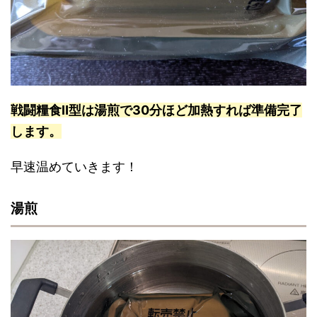
戦闘糧食Ⅱ型は湯煎で30分ほど加熱すれば準備完了
します。
早速温めていきます！
湯煎