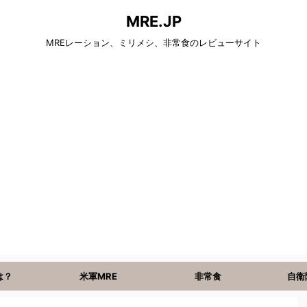
MRE.JP
MREレーション、ミリメシ、非常食のレビューサイト
は？
米軍MRE
非常食
自衛